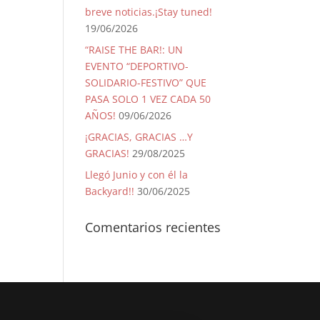
breve noticias.¡Stay tuned!
19/06/2026
“RAISE THE BAR!: UN
EVENTO “DEPORTIVO-
SOLIDARIO-FESTIVO” QUE
PASA SOLO 1 VEZ CADA 50
AÑOS!
09/06/2026
¡GRACIAS, GRACIAS …Y
GRACIAS!
29/08/2025
Llegó Junio y con él la
Backyard!!
30/06/2025
Comentarios recientes