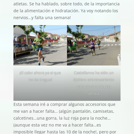
atletas. Se ha hablado, sobre todo, de la importancia
de la alimentación e hidratación. Ya voy notando los
nervios…y falta una semana!
¡El calor ahora ya si que
Castellanos ha sido un
no da tregua!
óptimo entrenamiento
para dentro de una
semna.
Esta semana iré a comprar algunos accesorios que
me van a hacer falta… (algún pantalón, camisetas,
calcetines…una gorra, la luz roja para la noche…
(aunque esta vez no me va a hacer falta…es
imposible llegar hasta las 10 de la noche!, pero por