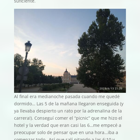
suficiente.
Al final era medianoche pasada cuando me quedé
dormido… Las 5 de la mañana llegaron enseguida (y
ya llevaba despierto un rato por la adrenalina de la
carrera!). Conseguí comer el “picnic” que me hizo el
hotel y la verdad que eran casi las 6…me empecé a
preocupar solo de pensar que en una hora…iba a
comenzar todo…Así que salí pitando a las 6:10 y