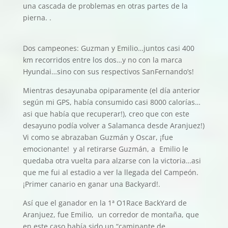
una cascada de problemas en otras partes de la
pierna. .
Dos campeones: Guzman y Emilio…juntos casi 400
km recorridos entre los dos…y no con la marca
Hyundai…sino con sus respectivos SanFernando’s!
Mientras desayunaba opiparamente (el día anterior
según mi GPS, había consumido casi 8000 calorías…
asi que había que recuperar!), creo que con este
desayuno podía volver a Salamanca desde Aranjuez!)
Vi como se abrazaban Guzmán y Oscar, ¡fue
emocionante! y al retirarse Guzmán, a Emilio le
quedaba otra vuelta para alzarse con la victoria…asi
que me fui al estadio a ver la llegada del Campeón.
¡Primer canario en ganar una Backyard!.
Así que el ganador en la 1ª O1Race BackYard de
Aranjuez, fue Emilio, un corredor de montaña, que
en este caso había sido un “caminante de