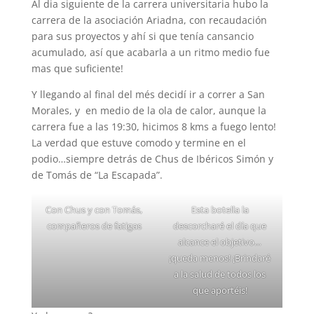
Al dia siguiente de la carrera universitaria hubo la
carrera de la asociación Ariadna, con recaudación
para sus proyectos y ahí si que tenía cansancio
acumulado, así que acabarla a un ritmo medio fue
mas que suficiente!
Y llegando al final del més decidí ir a correr a San
Morales, y en medio de la ola de calor, aunque la
carrera fue a las 19:30, hicimos 8 kms a fuego lento!
La verdad que estuve comodo y termine en el
podio…siempre detrás de Chus de Ibéricos Simón y
de Tomás de “La Escapada”.
Con Chus y con Tomás,
Esta botella la
compañeros de fatigas
descorcharé el día que
alcance el objetivo…
¡queda menos! ¡Brindaré
a la salud de todos los
que aportéis!