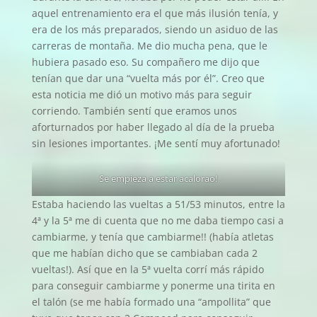
aquel entrenamiento era el que más ilusión tenía, y
era de los más preparados, siendo un asiduo de las
carreras de montaña. Me dio mucha pena, que le
hubiera pasado eso. Su compañero me dijo que
tenían que dar una “vuelta más por él”. Creo que
esta noticia me dió un motivo más para seguir
corriendo. También sentí que eramos unos
aforturnados por haber llegado al día de la prueba
sin lesiones importantes. ¡Me sentí muy afortunado!
Se empieza a estar acalorao!
Estaba haciendo las vueltas a 51/53 minutos, entre la
4ª y la 5ª me di cuenta que no me daba tiempo casi a
cambiarme, y tenía que cambiarme!! (había atletas
que me habían dicho que se cambiaban cada 2
vueltas!). Así que en la 5ª vuelta corrí más rápido
para conseguir cambiarme y ponerme una tirita en
el talón (se me había formado una “ampollita” que