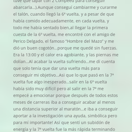
tuve que tapar con 2 Compeed para conseguir
abarcarla…).Aunque conseguí cambiarme y curarme
el talón, cuando llegó la 6ª vuelta, y a pesar de que
había comido adecuadamente, en cada vuelta, y
todo me había sentado bien,al llegar la primera
cuesta de la 6º vuelta, me encontré con el amigo de
Perico Delgado, el famoso “Hombre del Mazo” y me
dió un buen cogotón…porque me quedé sin fuerzas.
Era la 13:00 y el calor era agobiante, y las piernas me
dolían…Al acabar la vuelta sufriendo…me dí cuenta
que solo tenía que dar una vuelta más para
conseguir mi objetivo…Asi que lo que pasó en la 7ª
vuelta fue algo inesperado…salir en la 6ª vuelta
había sido muy difícil pero al salir en la 7ª me
empecé a emocionar porque después de todos estos
meses de carreras iba a conseguir acabar al menos
una distancia superior al maratón…e iba a conseguir
aportar a la investigación una ayuda, simbólica pero
para mí importante! Así que sentí un subidón de
energía y la 7ª vuelta fue la más rápida terminando