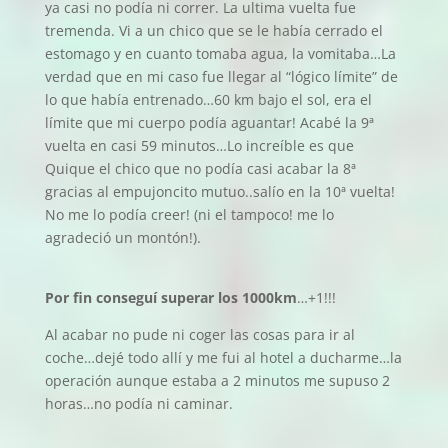
ya casi no podía ni correr. La ultima vuelta fue
tremenda. Vi a un chico que se le había cerrado el
estomago y en cuanto tomaba agua, la vomitaba…La
verdad que en mi caso fue llegar al “lógico límite” de
lo que había entrenado…60 km bajo el sol, era el
límite que mi cuerpo podía aguantar! Acabé la 9ª
vuelta en casi 59 minutos…Lo increíble es que
Quique el chico que no podía casi acabar la 8ª
gracias al empujoncito mutuo..salío en la 10ª vuelta!
No me lo podía creer! (ni el tampoco! me lo
agradeció un montón!).
Por fin conseguí superar los 1000km
…+1!!!
Al acabar no pude ni coger las cosas para ir al
coche…dejé todo allí y me fui al hotel a ducharme…la
operación aunque estaba a 2 minutos me supuso 2
horas…no podía ni caminar.