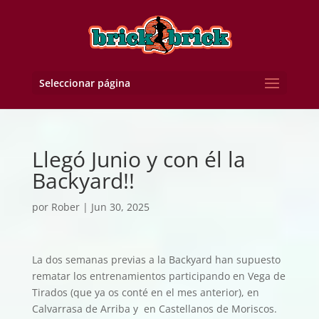
Seleccionar página
Llegó Junio y con él la
Backyard!!
por
Rober
|
Jun 30, 2025
La dos semanas previas a la Backyard han supuesto
rematar los entrenamientos participando en Vega de
Tirados (que ya os conté en el mes anterior), en
Calvarrasa de Arriba y en Castellanos de Moriscos.