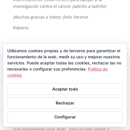
investigación contra el cáncer ¡ladrillo a ladrillo!
¡Muchas gracias a todos! ¡Feliz Verano!
Roberto
Utilizamos cookies propias y de terceros para garantizar el
funcionamiento de la web, medir su uso y mejorar nuestros
servicios. Puede aceptar todas las cookies, rechazar las no
necesarias o configurar sus preferencias.
Política de
Archivos
cookies
Archivos
Aceptar todo
Entradas recientes
Rechazar
¡Es oficial!: ¡¡Se salta el viernes a las 12:06!!
24/06/2026
Configurar
¡Nadie dijo que fuera fácil…! “Raise the bar” tiene
que posponerse unos días!…pero no nos vamos a