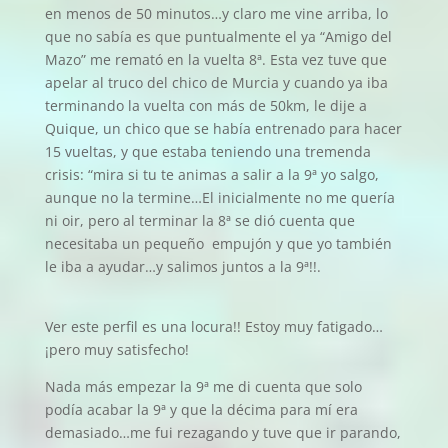
en menos de 50 minutos…y claro me vine arriba, lo
que no sabía es que puntualmente el ya “Amigo del
Mazo” me remató en la vuelta 8ª. Esta vez tuve que
apelar al truco del chico de Murcia y cuando ya iba
terminando la vuelta con más de 50km, le dije a
Quique, un chico que se había entrenado para hacer
15 vueltas, y que estaba teniendo una tremenda
crisis: “mira si tu te animas a salir a la 9ª yo salgo,
aunque no la termine…El inicialmente no me quería
ni oir, pero al terminar la 8ª se dió cuenta que
necesitaba un pequeño empujón y que yo también
le iba a ayudar…y salimos juntos a la 9ª!!.
Ver este perfil es una locura!! Estoy muy fatigado…
¡pero muy satisfecho!
Nada más empezar la 9ª me di cuenta que solo
podía acabar la 9ª y que la décima para mí era
demasiado…me fui rezagando y tuve que ir parando,