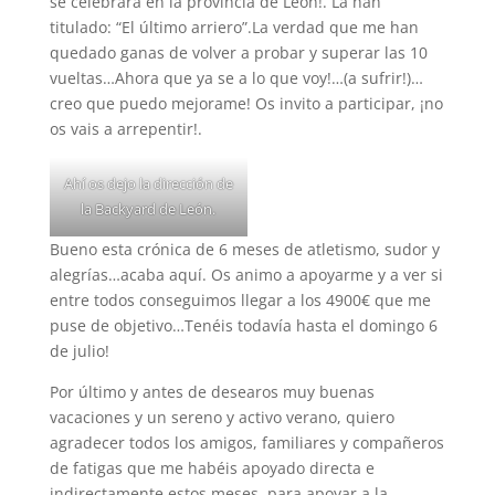
se celebrará en la provincia de León!. La han
titulado: “El último arriero”.La verdad que me han
quedado ganas de volver a probar y superar las 10
vueltas…Ahora que ya se a lo que voy!…(a sufrir!)…
creo que puedo mejorame! Os invito a participar, ¡no
os vais a arrepentir!.
Ahí os dejo la dirección de
la Backyard de León.
Bueno esta crónica de 6 meses de atletismo, sudor y
alegrías…acaba aquí. Os animo a apoyarme y a ver si
entre todos conseguimos llegar a los 4900€ que me
puse de objetivo…Tenéis todavía hasta el domingo 6
de julio!
Por último y antes de desearos muy buenas
vacaciones y un sereno y activo verano, quiero
agradecer todos los amigos, familiares y compañeros
de fatigas que me habéis apoyado directa e
indirectamente estos meses, para apoyar a la