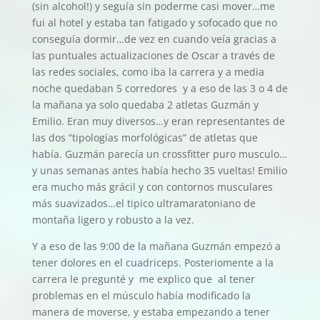
(sin alcohol!) y seguía sin poderme casi mover…me
fui al hotel y estaba tan fatigado y sofocado que no
conseguía dormir…de vez en cuando veía gracias a
las puntuales actualizaciones de Oscar a través de
las redes sociales, como iba la carrera y a media
noche quedaban 5 corredores y a eso de las 3 o 4 de
la mañana ya solo quedaba 2 atletas Guzmán y
Emilio. Eran muy diversos…y eran representantes de
las dos “tipologías morfológicas” de atletas que
había. Guzmán parecía un crossfitter puro musculo…
y unas semanas antes había hecho 35 vueltas! Emilio
era mucho más grácil y con contornos musculares
más suavizados…el tipico ultramaratoniano de
montaña ligero y robusto a la vez.
Y a eso de las 9:00 de la mañana Guzmán empezó a
tener dolores en el cuadriceps. Posteriomente a la
carrera le pregunté y me explico que al tener
problemas en el músculo había modificado la
manera de moverse, y estaba empezando a tener