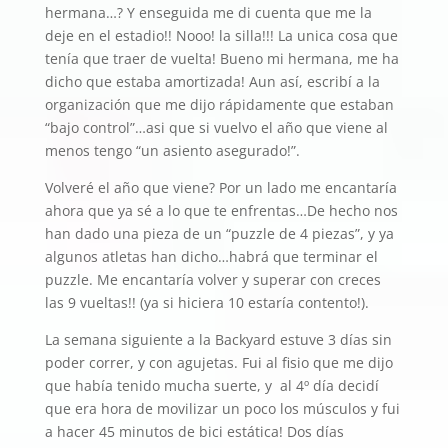
hermana…? Y enseguida me di cuenta que me la
deje en el estadio!! Nooo! la silla!!! La unica cosa que
tenía que traer de vuelta! Bueno mi hermana, me ha
dicho que estaba amortizada! Aun así, escribí a la
organización que me dijo rápidamente que estaban
“bajo control”…asi que si vuelvo el año que viene al
menos tengo “un asiento asegurado!”.
Volveré el año que viene? Por un lado me encantaría
ahora que ya sé a lo que te enfrentas…De hecho nos
han dado una pieza de un “puzzle de 4 piezas”, y ya
algunos atletas han dicho…habrá que terminar el
puzzle. Me encantaría volver y superar con creces
las 9 vueltas!! (ya si hiciera 10 estaría contento!).
La semana siguiente a la Backyard estuve 3 días sin
poder correr, y con agujetas. Fui al fisio que me dijo
que había tenido mucha suerte, y al 4º día decidí
que era hora de movilizar un poco los músculos y fui
a hacer 45 minutos de bici estática! Dos días