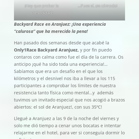
¡Hay que probar la
…Pues sí, ¡es cómoda!
comodidad!
Backyard Race en Aranjuez: ¡Una experiencia
“calurosa” que ha merecido la pena!
Han pasado dos semanas desde que acabé la
Only1Race Backyard Aranjuez,
y por fin puedo
contaros con calma como fue el día de la carrera. Os
anticipo ¡qué ha sido toda una experiencia!…
Sabíamos que era un desafío en el que los
kilómetros y el desnivel nos iba a llevar a los 115
participantes a comprobar los límites de nuestra
resistencia tanto física como mental…y además
tuvimos un invitado especial que nos acogió a brazos
abiertos: el sol de Aranjuez!, con sus 35ºC!
Llegué a Aranjuez a las 9 de la noche del viernes y
solo me dió tiempo a cenar unos bocatas e intentar
relajarme en el hotel, para ver si conseguía dormir lo