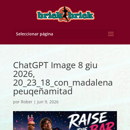
Seleccionar página
ChatGPT Image 8 giu
2026,
20_23_18_con_madalena
peuqeñamitad
por
Rober
|
Jun 9, 2026