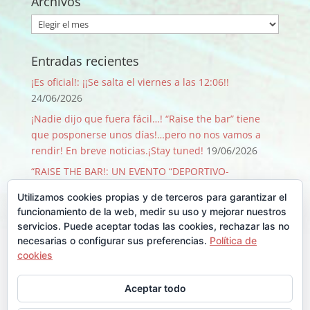
Archivos
Archivos
Entradas recientes
¡Es oficial!: ¡¡Se salta el viernes a las 12:06!!
24/06/2026
¡Nadie dijo que fuera fácil…! “Raise the bar” tiene
que posponerse unos días!…pero no nos vamos a
rendir! En breve noticias.¡Stay tuned!
19/06/2026
“RAISE THE BAR!: UN EVENTO “DEPORTIVO-
SOLIDARIO-FESTIVO” QUE PASA SOLO 1 VEZ CADA 50
Utilizamos cookies propias y de terceros para garantizar el
AÑOS!
09/06/2026
funcionamiento de la web, medir su uso y mejorar nuestros
¡GRACIAS, GRACIAS …Y GRACIAS!
29/08/2025
servicios. Puede aceptar todas las cookies, rechazar las no
necesarias o configurar sus preferencias.
Política de
Llegó Junio y con él la Backyard!!
30/06/2025
cookies
Comentarios recientes
Aceptar todo