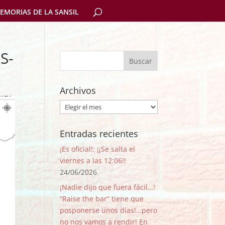
EMORIAS DE LA SANSIL
S-
Archivos
Archivos
Entradas recientes
¡Es oficial!: ¡¡Se salta el
viernes a las 12:06!!
24/06/2026
¡Nadie dijo que fuera fácil…!
“Raise the bar” tiene que
posponerse unos días!…pero
no nos vamos a rendir! En