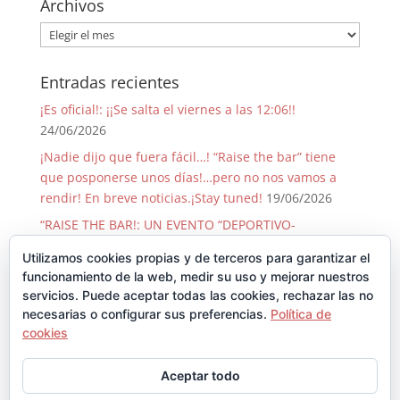
Archivos
Archivos
Entradas recientes
¡Es oficial!: ¡¡Se salta el viernes a las 12:06!!
24/06/2026
¡Nadie dijo que fuera fácil…! “Raise the bar” tiene
que posponerse unos días!…pero no nos vamos a
rendir! En breve noticias.¡Stay tuned!
19/06/2026
“RAISE THE BAR!: UN EVENTO “DEPORTIVO-
SOLIDARIO-FESTIVO” QUE PASA SOLO 1 VEZ CADA 50
Utilizamos cookies propias y de terceros para garantizar el
AÑOS!
09/06/2026
funcionamiento de la web, medir su uso y mejorar nuestros
¡GRACIAS, GRACIAS …Y GRACIAS!
29/08/2025
servicios. Puede aceptar todas las cookies, rechazar las no
necesarias o configurar sus preferencias.
Política de
Llegó Junio y con él la Backyard!!
30/06/2025
cookies
Comentarios recientes
Aceptar todo