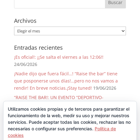
Archivos
Archivos
Entradas recientes
¡Es oficial!: ¡¡Se salta el viernes a las 12:06!!
24/06/2026
¡Nadie dijo que fuera fácil…! “Raise the bar” tiene
que posponerse unos días!…pero no nos vamos a
rendir! En breve noticias.¡Stay tuned!
19/06/2026
“RAISE THE BAR!: UN EVENTO “DEPORTIVO-
SOLIDARIO-FESTIVO” QUE PASA SOLO 1 VEZ CADA 50
Utilizamos cookies propias y de terceros para garantizar el
AÑOS!
09/06/2026
funcionamiento de la web, medir su uso y mejorar nuestros
¡GRACIAS, GRACIAS …Y GRACIAS!
29/08/2025
servicios. Puede aceptar todas las cookies, rechazar las no
necesarias o configurar sus preferencias.
Política de
Llegó Junio y con él la Backyard!!
30/06/2025
cookies