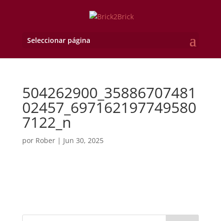
Seleccionar página
504262900_35886707481
02457_697162197749580
7122_n
por
Rober
|
Jun 30, 2025