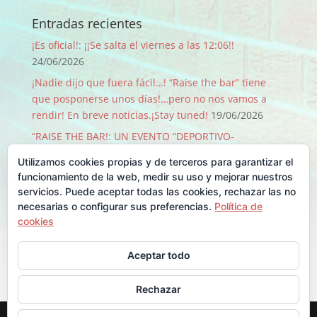
Entradas recientes
¡Es oficial!: ¡¡Se salta el viernes a las 12:06!!
24/06/2026
¡Nadie dijo que fuera fácil…! “Raise the bar” tiene
que posponerse unos días!…pero no nos vamos a
rendir! En breve noticias.¡Stay tuned!
19/06/2026
“RAISE THE BAR!: UN EVENTO “DEPORTIVO-
SOLIDARIO-FESTIVO” QUE PASA SOLO 1 VEZ CADA 50
Utilizamos cookies propias y de terceros para garantizar el
AÑOS!
09/06/2026
funcionamiento de la web, medir su uso y mejorar nuestros
¡GRACIAS, GRACIAS …Y GRACIAS!
29/08/2025
servicios. Puede aceptar todas las cookies, rechazar las no
necesarias o configurar sus preferencias.
Política de
Llegó Junio y con él la Backyard!!
30/06/2025
cookies
Comentarios recientes
Aceptar todo
Rechazar