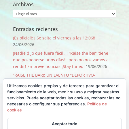
Archivos
Archivos
Entradas recientes
¡Es oficial!: ¡¡Se salta el viernes a las 12:06!!
24/06/2026
¡Nadie dijo que fuera fácil…! “Raise the bar” tiene
que posponerse unos días!…pero no nos vamos a
rendir! En breve noticias.¡Stay tuned!
19/06/2026
“RAISE THE BAR!: UN EVENTO “DEPORTIVO-
SOLIDARIO-FESTIVO” QUE PASA SOLO 1 VEZ CADA 50
Utilizamos cookies propias y de terceros para garantizar el
AÑOS!
09/06/2026
funcionamiento de la web, medir su uso y mejorar nuestros
¡GRACIAS, GRACIAS …Y GRACIAS!
29/08/2025
servicios. Puede aceptar todas las cookies, rechazar las no
necesarias o configurar sus preferencias.
Política de
Llegó Junio y con él la Backyard!!
30/06/2025
cookies
Comentarios recientes
Aceptar todo