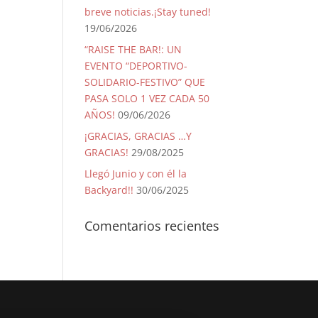
breve noticias.¡Stay tuned!
19/06/2026
“RAISE THE BAR!: UN
EVENTO “DEPORTIVO-
SOLIDARIO-FESTIVO” QUE
PASA SOLO 1 VEZ CADA 50
AÑOS!
09/06/2026
¡GRACIAS, GRACIAS …Y
GRACIAS!
29/08/2025
Llegó Junio y con él la
Backyard!!
30/06/2025
Comentarios recientes