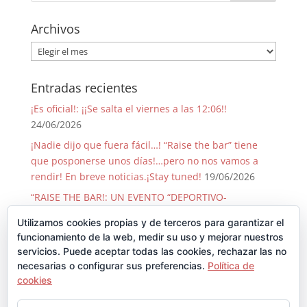
Archivos
Archivos
Entradas recientes
¡Es oficial!: ¡¡Se salta el viernes a las 12:06!!
24/06/2026
¡Nadie dijo que fuera fácil…! “Raise the bar” tiene
que posponerse unos días!…pero no nos vamos a
rendir! En breve noticias.¡Stay tuned!
19/06/2026
“RAISE THE BAR!: UN EVENTO “DEPORTIVO-
SOLIDARIO-FESTIVO” QUE PASA SOLO 1 VEZ CADA 50
Utilizamos cookies propias y de terceros para garantizar el
AÑOS!
09/06/2026
funcionamiento de la web, medir su uso y mejorar nuestros
¡GRACIAS, GRACIAS …Y GRACIAS!
29/08/2025
servicios. Puede aceptar todas las cookies, rechazar las no
necesarias o configurar sus preferencias.
Política de
Llegó Junio y con él la Backyard!!
30/06/2025
cookies
Comentarios recientes