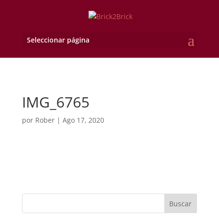
Seleccionar página
IMG_6765
por
Rober
|
Ago 17, 2020