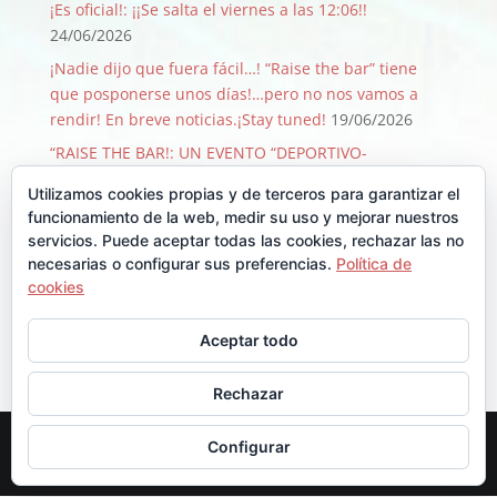
¡Es oficial!: ¡¡Se salta el viernes a las 12:06!!
24/06/2026
¡Nadie dijo que fuera fácil…! “Raise the bar” tiene
que posponerse unos días!…pero no nos vamos a
rendir! En breve noticias.¡Stay tuned!
19/06/2026
“RAISE THE BAR!: UN EVENTO “DEPORTIVO-
SOLIDARIO-FESTIVO” QUE PASA SOLO 1 VEZ CADA 50
Utilizamos cookies propias y de terceros para garantizar el
AÑOS!
09/06/2026
funcionamiento de la web, medir su uso y mejorar nuestros
¡GRACIAS, GRACIAS …Y GRACIAS!
29/08/2025
servicios. Puede aceptar todas las cookies, rechazar las no
necesarias o configurar sus preferencias.
Política de
Llegó Junio y con él la Backyard!!
30/06/2025
cookies
Comentarios recientes
Aceptar todo
Rechazar
Diseñado por
Elegant Themes
| Desarrollado por
Configurar
WordPress