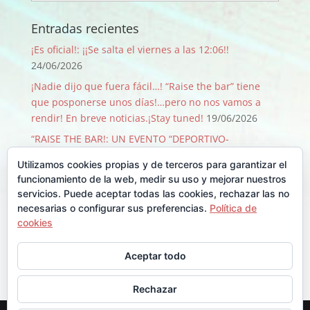
Entradas recientes
¡Es oficial!: ¡¡Se salta el viernes a las 12:06!!
24/06/2026
¡Nadie dijo que fuera fácil…! “Raise the bar” tiene
que posponerse unos días!…pero no nos vamos a
rendir! En breve noticias.¡Stay tuned!
19/06/2026
“RAISE THE BAR!: UN EVENTO “DEPORTIVO-
SOLIDARIO-FESTIVO” QUE PASA SOLO 1 VEZ CADA 50
Utilizamos cookies propias y de terceros para garantizar el
AÑOS!
09/06/2026
funcionamiento de la web, medir su uso y mejorar nuestros
¡GRACIAS, GRACIAS …Y GRACIAS!
29/08/2025
servicios. Puede aceptar todas las cookies, rechazar las no
necesarias o configurar sus preferencias.
Política de
Llegó Junio y con él la Backyard!!
30/06/2025
cookies
Comentarios recientes
Aceptar todo
Rechazar