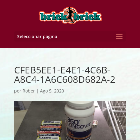
Seleccionar página
CFEB5EE1-E4E1-4C6B-
A8C4-1A6C608D682A-2
por
Rober
|
Ago 5, 2020