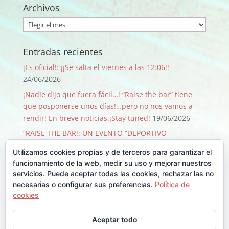
Archivos
Archivos
Entradas recientes
¡Es oficial!: ¡¡Se salta el viernes a las 12:06!!
24/06/2026
¡Nadie dijo que fuera fácil…! “Raise the bar” tiene
que posponerse unos días!…pero no nos vamos a
rendir! En breve noticias.¡Stay tuned!
19/06/2026
“RAISE THE BAR!: UN EVENTO “DEPORTIVO-
SOLIDARIO-FESTIVO” QUE PASA SOLO 1 VEZ CADA 50
Utilizamos cookies propias y de terceros para garantizar el
AÑOS!
09/06/2026
funcionamiento de la web, medir su uso y mejorar nuestros
¡GRACIAS, GRACIAS …Y GRACIAS!
29/08/2025
servicios. Puede aceptar todas las cookies, rechazar las no
necesarias o configurar sus preferencias.
Política de
Llegó Junio y con él la Backyard!!
30/06/2025
cookies
Comentarios recientes
Aceptar todo