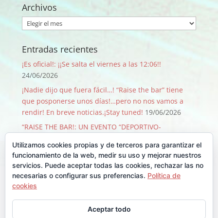
Archivos
Archivos
Entradas recientes
¡Es oficial!: ¡¡Se salta el viernes a las 12:06!!
24/06/2026
¡Nadie dijo que fuera fácil…! “Raise the bar” tiene
que posponerse unos días!…pero no nos vamos a
rendir! En breve noticias.¡Stay tuned!
19/06/2026
“RAISE THE BAR!: UN EVENTO “DEPORTIVO-
SOLIDARIO-FESTIVO” QUE PASA SOLO 1 VEZ CADA 50
Utilizamos cookies propias y de terceros para garantizar el
AÑOS!
09/06/2026
funcionamiento de la web, medir su uso y mejorar nuestros
¡GRACIAS, GRACIAS …Y GRACIAS!
29/08/2025
servicios. Puede aceptar todas las cookies, rechazar las no
necesarias o configurar sus preferencias.
Política de
Llegó Junio y con él la Backyard!!
30/06/2025
cookies
Comentarios recientes
Aceptar todo