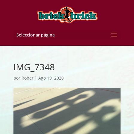
Seleccionar página
IMG_7348
por
Rober
|
Ago 19, 2020