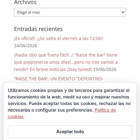
Archivos
Archivos
Entradas recientes
¡Es oficial!: ¡¡Se salta el viernes a las 12:06!!
24/06/2026
¡Nadie dijo que fuera fácil…! “Raise the bar” tiene
que posponerse unos días!…pero no nos vamos a
rendir! En breve noticias.¡Stay tuned!
19/06/2026
“RAISE THE BAR!: UN EVENTO “DEPORTIVO-
SOLIDARIO-FESTIVO” QUE PASA SOLO 1 VEZ CADA 50
Utilizamos cookies propias y de terceros para garantizar el
AÑOS!
09/06/2026
funcionamiento de la web, medir su uso y mejorar nuestros
¡GRACIAS, GRACIAS …Y GRACIAS!
29/08/2025
servicios. Puede aceptar todas las cookies, rechazar las no
necesarias o configurar sus preferencias.
Política de
Llegó Junio y con él la Backyard!!
30/06/2025
cookies
Comentarios recientes
Aceptar todo