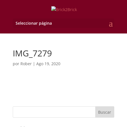
Seleccionar página
IMG_7279
por
Rober
|
Ago 19, 2020