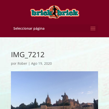
Seleccionar página
IMG_7212
por
Rober
|
Ago 19, 2020