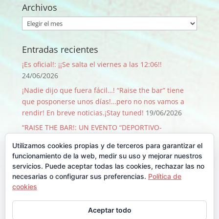
Archivos
Archivos
Entradas recientes
¡Es oficial!: ¡¡Se salta el viernes a las 12:06!!
24/06/2026
¡Nadie dijo que fuera fácil…! “Raise the bar” tiene
que posponerse unos días!…pero no nos vamos a
rendir! En breve noticias.¡Stay tuned!
19/06/2026
“RAISE THE BAR!: UN EVENTO “DEPORTIVO-
SOLIDARIO-FESTIVO” QUE PASA SOLO 1 VEZ CADA 50
Utilizamos cookies propias y de terceros para garantizar el
AÑOS!
09/06/2026
funcionamiento de la web, medir su uso y mejorar nuestros
¡GRACIAS, GRACIAS …Y GRACIAS!
29/08/2025
servicios. Puede aceptar todas las cookies, rechazar las no
necesarias o configurar sus preferencias.
Política de
Llegó Junio y con él la Backyard!!
30/06/2025
cookies
Comentarios recientes
Aceptar todo