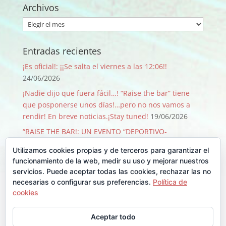
Archivos
Archivos
Entradas recientes
¡Es oficial!: ¡¡Se salta el viernes a las 12:06!!
24/06/2026
¡Nadie dijo que fuera fácil…! “Raise the bar” tiene
que posponerse unos días!…pero no nos vamos a
rendir! En breve noticias.¡Stay tuned!
19/06/2026
“RAISE THE BAR!: UN EVENTO “DEPORTIVO-
SOLIDARIO-FESTIVO” QUE PASA SOLO 1 VEZ CADA 50
Utilizamos cookies propias y de terceros para garantizar el
AÑOS!
09/06/2026
funcionamiento de la web, medir su uso y mejorar nuestros
¡GRACIAS, GRACIAS …Y GRACIAS!
29/08/2025
servicios. Puede aceptar todas las cookies, rechazar las no
necesarias o configurar sus preferencias.
Política de
Llegó Junio y con él la Backyard!!
30/06/2025
cookies
Comentarios recientes
Aceptar todo