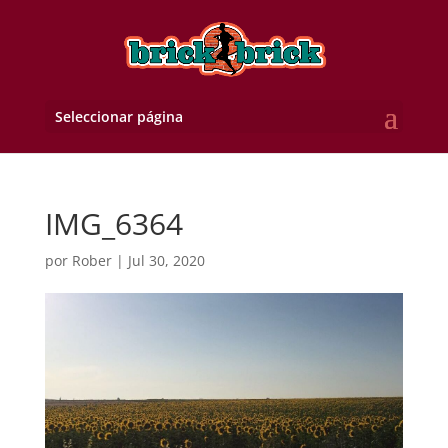
Seleccionar página
IMG_6364
por
Rober
|
Jul 30, 2020