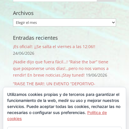
Archivos
Archivos
Entradas recientes
¡Es oficial!: ¡¡Se salta el viernes a las 12:06!!
24/06/2026
¡Nadie dijo que fuera fácil…! “Raise the bar” tiene
que posponerse unos días!…pero no nos vamos a
rendir! En breve noticias.¡Stay tuned!
19/06/2026
“RAISE THE BAR!: UN EVENTO “DEPORTIVO-
SOLIDARIO-FESTIVO” QUE PASA SOLO 1 VEZ CADA 50
Utilizamos cookies propias y de terceros para garantizar el
AÑOS!
09/06/2026
funcionamiento de la web, medir su uso y mejorar nuestros
¡GRACIAS, GRACIAS …Y GRACIAS!
29/08/2025
servicios. Puede aceptar todas las cookies, rechazar las no
necesarias o configurar sus preferencias.
Política de
Llegó Junio y con él la Backyard!!
30/06/2025
cookies
Comentarios recientes