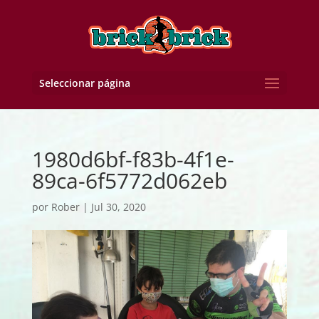
Seleccionar página
1980d6bf-f83b-4f1e-
89ca-6f5772d062eb
por
Rober
|
Jul 30, 2020