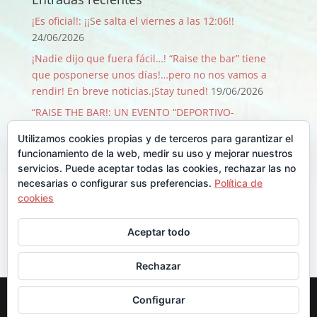
¡Es oficial!: ¡¡Se salta el viernes a las 12:06!!
24/06/2026
¡Nadie dijo que fuera fácil…! “Raise the bar” tiene
que posponerse unos días!…pero no nos vamos a
rendir! En breve noticias.¡Stay tuned!
19/06/2026
“RAISE THE BAR!: UN EVENTO “DEPORTIVO-
SOLIDARIO-FESTIVO” QUE PASA SOLO 1 VEZ CADA 50
Utilizamos cookies propias y de terceros para garantizar el
AÑOS!
09/06/2026
funcionamiento de la web, medir su uso y mejorar nuestros
¡GRACIAS, GRACIAS …Y GRACIAS!
29/08/2025
servicios. Puede aceptar todas las cookies, rechazar las no
necesarias o configurar sus preferencias.
Política de
Llegó Junio y con él la Backyard!!
30/06/2025
cookies
Comentarios recientes
Aceptar todo
Rechazar
Diseñado por
Elegant Themes
| Desarrollado por
Configurar
WordPress