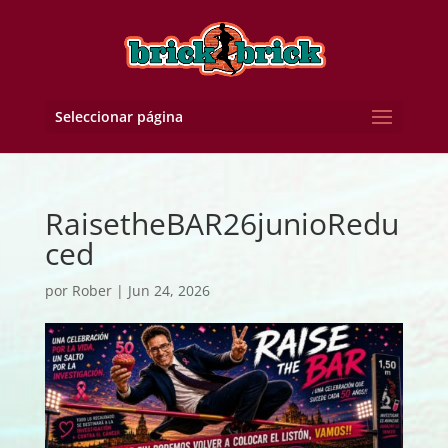
Seleccionar página
RaisetheBAR26junioRedu
ced
por
Rober
|
Jun 24, 2026