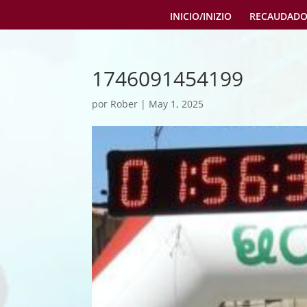
INICIO/INIZIO
RECAUDADO
1746091454199
por
Rober
|
May 1, 2025