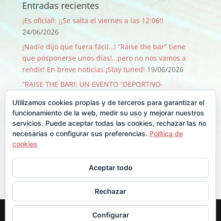
Entradas recientes
¡Es oficial!: ¡¡Se salta el viernes a las 12:06!!
24/06/2026
¡Nadie dijo que fuera fácil…! “Raise the bar” tiene
que posponerse unos días!…pero no nos vamos a
rendir! En breve noticias.¡Stay tuned!
19/06/2026
“RAISE THE BAR!: UN EVENTO “DEPORTIVO-
SOLIDARIO-FESTIVO” QUE PASA SOLO 1 VEZ CADA 50
Utilizamos cookies propias y de terceros para garantizar el
AÑOS!
09/06/2026
funcionamiento de la web, medir su uso y mejorar nuestros
¡GRACIAS, GRACIAS …Y GRACIAS!
29/08/2025
servicios. Puede aceptar todas las cookies, rechazar las no
necesarias o configurar sus preferencias.
Política de
Llegó Junio y con él la Backyard!!
30/06/2025
cookies
Comentarios recientes
Aceptar todo
Rechazar
Diseñado por
Elegant Themes
| Desarrollado por
Configurar